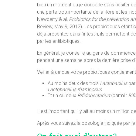
bien un moment où je conseille sans hésiter cett
une perte trop importante de la flore et les in
Newberry & al,
Probiotics for the prevention a
Review, May 9, 2012). Les probiotiques étant co
déjà présentes dans l’intestin, ils permettent 
par les antibiotiques.
En général, je conseille au gens de commencer 
pendant une semaine après la dernière prise d’
Veiller à ce que votre probiotiques contiennen
Au moins deux des trois
Lactobacilus
par
Lactobacillus rhamnosus
Et un ou deux
Bifidobectarium
parmi :
Bif
Il est important qu’il y ait au moins un million 
Après vous suivez la posologie indiquée par le