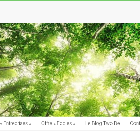
 « Entreprises »
Offre « Ecoles »
Le Blog Two Be
Cont