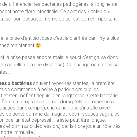
 de différencier les bactéries pathogènes, à l’origine de
ent notre flore intestinale. Ce sont des « anti-bio »,
 tout sur son passage, même ce qui est bon et important
la prise d’antibiotiques c’est la diarrhée car il n’y a plus
prenez maintenant
.
t la prise passe encore mais le souci c’est ça va donc
le(on appelle cela une dysbiose). Ce changement dans sa
tes :
ses » bactéries
souvent hyper-résistantes; la première
t on commence à peine à parler alors que les
t et s’en méfient depuis bien longtemps. Cette bactérie
re flore en temps normal mais lorsqu’elle commence à
biotiques par exemple), une
candidose
s’installe avec
es de santé comme du muguet, des mycoses vaginales,
nique, un état dépressif,…la liste peut être longue.
gies et d’immuno-dépression,) car la flore joue un rôle très
notre immunité ;