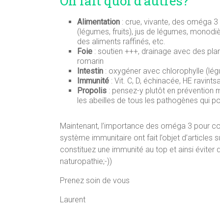
On fait quoi d’autres?
Alimentation
: crue, vivante, des oméga 3
(légumes, fruits), jus de légumes, monodiète
des aliments raffinés, etc.
Foie
: soutien +++, drainage avec des p
romarin
Intestin
: oxygéner avec chlorophylle (légu
Immunité
: Vit. C, D, échinacée, HE ravints
Propolis
: pensez-y plutôt en prévention m
les abeilles de tous les pathogènes qui po
Maintenant, l’importance des oméga 3 pour cont
système immunitaire ont fait l’objet d’articles 
constituez une immunité au top et ainsi éviter d
naturopathie;-))
Prenez soin de vous
Laurent