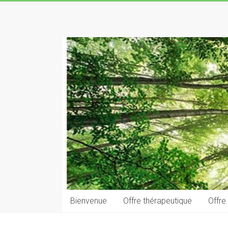
Skip
to
Laurent
content
LE
GOFF
naturopathe
–
reflexologue
Bienvenue
Offre thérapeutique
Offre