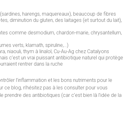
 (sardines, harengs, maquereaux), beaucoup de fibres
s, diminution du gluten, des laitages (et surtout du lait),
lantes comme desmodium, chardon-marie, chrysantellum,
mes verts, klamath, spiruline,…)
ara, niaouli, thym à linalol, Cu-Au-Ag chez Catalyons
ais c’est un vrai puissant antibiotique naturel qui protège
urraient rentrer dans la ruche
rôler l’inflammation et les bons nutriments pour le
sur ce blog, n’hésitez pas à les consulter pour vous
e prendre des antibiotiques (car c’est bien là l’idée de la