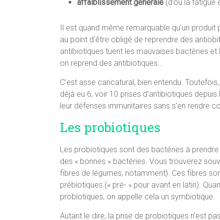
affaiblissement générale
(d’où la fatigue 
Il est quand même remarquable qu’un produit 
au point d’être obligé de reprendre des antiobi
antibiotiques tuent les mauvaises bactéries et 
on reprend des antibiotiques…
C’est asse caricatural, bien entendu. Toutefoi
déjà eu 6, voir 10 prises d’antibiotiques depui
leur défenses immunitaires sans s’en rendre c
Les probiotiques
Les probiotiques sont des bactéries à prendre
des « bonnes » bactéries. Vous trouverez sou
fibres de légumes, notamment). Ces fibres sont
prébiotiques (« pré- » pour avant en latin). Qu
probiotiques, on appelle cela un symbiotique.
Autant le dire, la prise de probiotiques n’est p