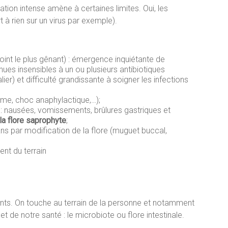
sation intense amène à certaines limites. Oui, les
 à rien sur un virus par exemple).
oint le plus gênant) : émergence inquiétante de
s insensibles à un ou plusieurs antibiotiques
er) et difficulté grandissante à soigner les infections
ème, choc anaphylactique,…);
e : nausées, vomissements, brûlures gastriques et
la flore saprophyte
;
ns par modification de la flore (muguet buccal,
nt du terrain
nants. On touche au terrain de la personne et notamment
t de notre santé : le microbiote ou flore intestinale.