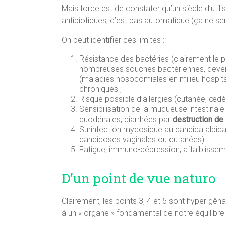
Mais force est de constater qu’un siècle d’utili
antibiotiques, c’est pas automatique (ça ne sert
On peut identifier ces limites :
Résistance des bactéries (clairement le p
nombreuses souches bactériennes, devenue
(maladies nosocomiales en milieu hospitali
chroniques ;
Risque possible d’allergies (cutanée, œd
Sensibilisation de la muqueuse intestinal
duodénales, diarrhées par
destruction de 
Surinfection mycosique au candida albica
candidoses vaginales ou cutanées)
Fatigue, immuno-dépression, affaiblisseme
D’un point de vue naturo
Clairement, les points 3, 4 et 5 sont hyper gê
à un « organe » fondamental de notre équilibre e