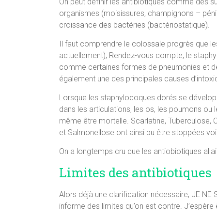
On peut définir les antibiotiques comme des s
organismes (moisissures, champignons – pénicil
croissance des bactéries (bactériostatique).
Il faut comprendre le colossale progrès que le
actuellement); Rendez-vous compte, le staphy
comme certaines formes de pneumonies et de 
également une des principales causes d’intoxic
Lorsque les staphylocoques dorés se développen
dans les articulations, les os, les poumons ou l
même être mortelle. Scarlatine, Tuberculose, C
et Salmonellose ont ainsi pu être stoppées voi
On a longtemps cru que les antiobiotiques alla
Limites des antibiotiques
Alors déjà une clarification nécessaire, JE 
informe des limites qu’on est contre. J’espère 