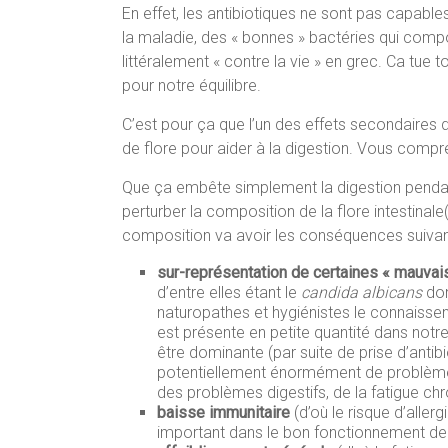
En effet, les antibiotiques ne sont pas capables
la maladie, des « bonnes » bactéries qui compos
littéralement « contre la vie » en grec. Ca tue
pour notre équilibre.
C’est pour ça que l’un des effets secondaires de 
de flore pour aider à la digestion. Vous com
Que ça embête simplement la digestion pendan
perturber la composition de la flore intestina
composition va avoir les conséquences suivan
sur-représentation de certaines « mauvai
d’entre elles étant le
candida albicans
don
naturopathes et hygiénistes le connaissen
est présente en petite quantité dans not
être dominante (par suite de prise d’anti
potentiellement énormément de problèm
des problèmes digestifs, de la fatigue chro
baisse immunitaire
(d’où le risque d’aller
important dans le bon fonctionnement de 