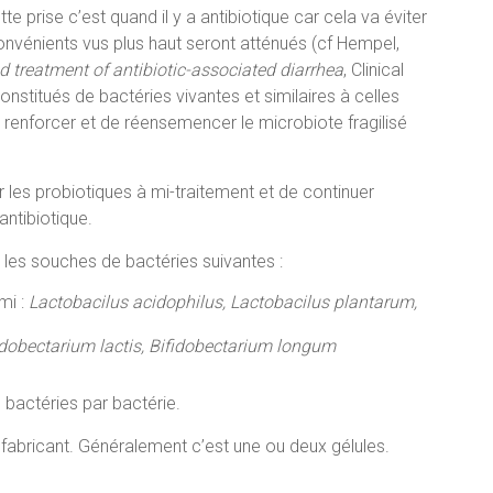
e prise c’est quand il y a antibiotique car cela va éviter
convénients vus plus haut seront atténués (cf Hempel,
nd treatment of antibiotic-associated diarrhea
, Clinical
nstitués de bactéries vivantes et similaires à celles
de renforcer et de réensemencer le microbiote fragilisé
les probiotiques à mi-traitement et de continuer
antibiotique.
t les souches de bactéries suivantes :
mi :
Lactobacilus acidophilus, Lactobacilus plantarum,
idobectarium lactis, Bifidobectarium longum
de bactéries par bactérie.
 fabricant. Généralement c’est une ou deux gélules.