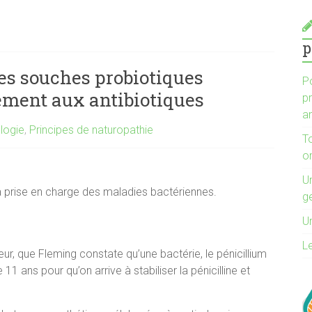
p
des souches probiotiques
P
ement aux antibiotiques
p
an
logie
,
Principes de naturopathie
T
o
Un
la prise en charge des maladies bactériennes.
g
Un
L
ur, que Fleming constate qu’une bactérie, le pénicillium
11 ans pour qu’on arrive à stabiliser la pénicilline et