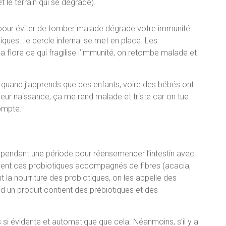
et le terrain qui se dégrade).
pour éviter de tomber malade dégrade votre immunité
tiques…le cercle infernal se met en place. Les
la flore ce qui fragilise l’immunité, on retombe malade et
s, quand j’apprends que des enfants, voire des bébés ont
s leur naissance, ça me rend malade et triste car on tue
ompte.
 pendant une période pour réensemencer l’intestin avec
vent ces probiotiques accompagnés de fibres (acacia,
 la nourriture des probiotiques, on les appelle des
and un produit contient des prébiotiques et des
as si évidente et automatique que cela. Néanmoins, s’il y a