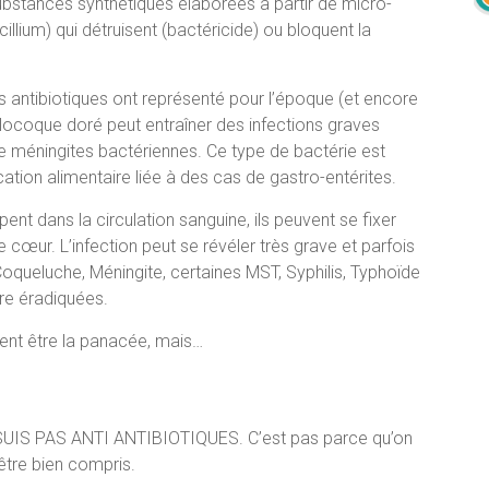
ubstances synthétiques élaborées à partir de micro-
lium) qui détruisent (bactéricide) ou bloquent la
s antibiotiques ont représenté pour l’époque (et encore
locoque doré peut entraîner des infections graves
méningites bactériennes. Ce type de bactérie est
ation alimentaire liée à des cas de gastro-entérites.
t dans la circulation sanguine, ils peuvent se fixer
e cœur. L’infection peut se révéler très grave et parfois
oqueluche, Méningite, certaines MST, Syphilis, Typhoïde
re éradiquées.
ient être la panacée, mais…
NE SUIS PAS ANTI ANTIBIOTIQUES. C’est pas parce qu’on
être bien compris.