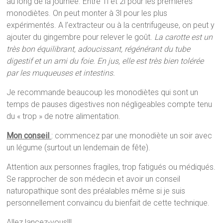
au long de la journée. Entre 1l et 2l pour les premières
monodiètes. On peut monter à 3l pour les plus
expérimentés. A l’extracteur ou à la centrifugeuse, on peut y
ajouter du gingembre pour relever le goût.
La carotte est un
très bon équilibrant, adoucissant, régénérant du tube
digestif et un ami du foie. En jus, elle est très bien tolérée
par les muqueuses et intestins.
Je recommande beaucoup les monodiètes qui sont un
temps de pauses digestives non négligeables compte tenu
du « trop » de notre alimentation.
Mon conseil
: commencez par une monodiète un soir avec
un légume (surtout un lendemain de fête).
Attention aux personnes fragiles, trop fatigués ou médiqués.
Se rapprocher de son médecin et avoir un conseil
naturopathique sont des préalables même si je suis
personnellement convaincu du bienfait de cette technique.
Allez lancez-vous!!!