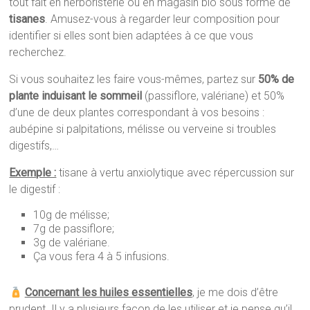
tout fait en herboristerie ou en magasin bio sous forme de
tisanes
. Amusez-vous à regarder leur composition pour
identifier si elles sont bien adaptées à ce que vous
recherchez.
Si vous souhaitez les faire vous-mêmes, partez sur
50% de
plante induisant le sommeil
(passiflore, valériane) et 50%
d’une de deux plantes correspondant à vos besoins :
aubépine si palpitations, mélisse ou verveine si troubles
digestifs,…
Exemple :
tisane à vertu anxiolytique avec répercussion sur
le digestif :
10g de mélisse;
7g de passiflore;
3g de valériane.
Ça vous fera 4 à 5 infusions.
Concernant les huiles essentielles
, je me dois d’être
prudent. Il y a plusieurs façon de les utiliser et je pense qu’il