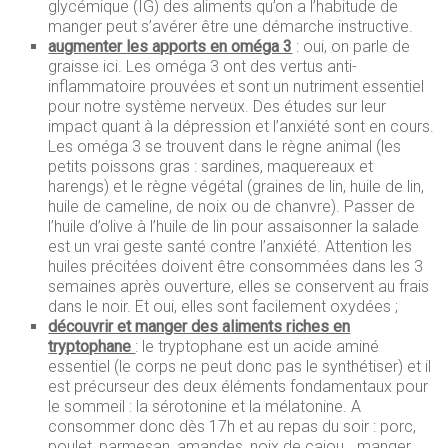
glycémique (IG) des aliments qu’on a l’habitude de
manger peut s’avérer être une démarche instructive.
augmenter les apports en oméga 3
: oui, on parle de
graisse ici. Les oméga 3 ont des vertus anti-
inflammatoire prouvées et sont un nutriment essentiel
pour notre système nerveux. Des études sur leur
impact quant à la dépression et l’anxiété sont en cours.
Les oméga 3 se trouvent dans le règne animal (les
petits poissons gras : sardines, maquereaux et
harengs) et le règne végétal (graines de lin, huile de lin,
huile de cameline, de noix ou de chanvre). Passer de
l’huile d’olive à l’huile de lin pour assaisonner la salade
est un vrai geste santé contre l’anxiété. Attention les
huiles précitées doivent être consommées dans les 3
semaines après ouverture, elles se conservent au frais
dans le noir. Et oui, elles sont facilement oxydées ;
découvrir et manger des aliments riches en
tryptophane
: le tryptophane est un acide aminé
essentiel (le corps ne peut donc pas le synthétiser) et il
est précurseur des deux éléments fondamentaux pour
le sommeil : la sérotonine et la mélatonine. A
consommer donc dès 17h et au repas du soir : porc,
poulet, parmesan, amandes, noix de cajou,…manger