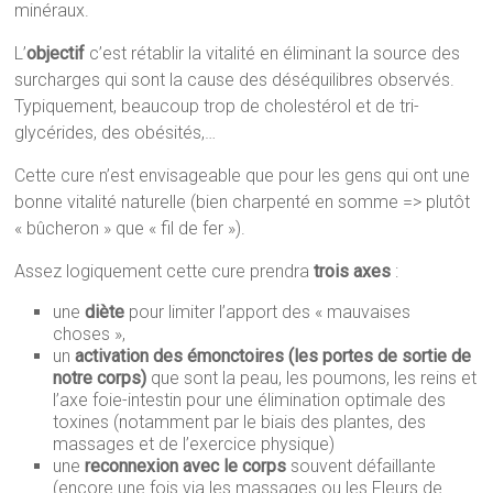
minéraux.
L’
objectif
c’est rétablir la vitalité en éliminant la source des
surcharges qui sont la cause des déséquilibres observés.
Typiquement, beaucoup trop de cholestérol et de tri-
glycérides, des obésités,…
Cette cure n’est envisageable que pour les gens qui ont une
bonne vitalité naturelle (bien charpenté en somme => plutôt
« bûcheron » que « fil de fer »).
Assez logiquement cette cure prendra
trois axes
:
une
diète
pour limiter l’apport des « mauvaises
choses »,
un
activation des émonctoires (les portes de sortie de
notre corps)
que sont la peau, les poumons, les reins et
l’axe foie-intestin pour une élimination optimale des
toxines (notamment par le biais des plantes, des
massages et de l’exercice physique)
une
reconnexion avec le corps
souvent défaillante
(encore une fois via les massages ou les Fleurs de