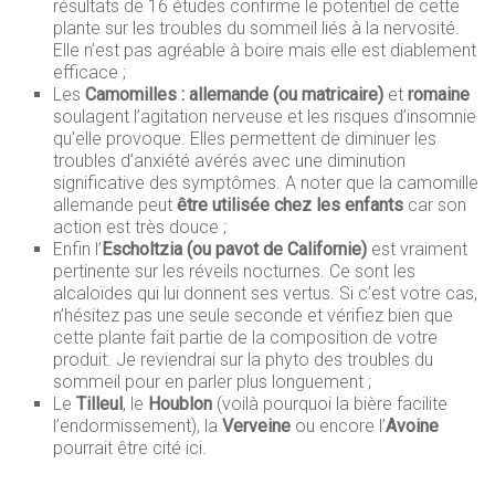
résultats de 16 études confirme le potentiel de cette
plante sur les troubles du sommeil liés à la nervosité.
Elle n’est pas agréable à boire mais elle est diablement
efficace ;
Les
Camomilles : allemande (ou matricaire)
et
romaine
soulagent l’agitation nerveuse et les risques d’insomnie
qu’elle provoque. Elles permettent de diminuer les
troubles d’anxiété avérés avec une diminution
significative des symptômes. A noter que la camomille
allemande peut
être utilisée chez les enfants
car son
action est très douce ;
Enfin l’
Escholtzia (ou pavot de Californie)
est vraiment
pertinente sur les réveils nocturnes. Ce sont les
alcaloïdes qui lui donnent ses vertus. Si c’est votre cas,
n’hésitez pas une seule seconde et vérifiez bien que
cette plante fait partie de la composition de votre
produit. Je reviendrai sur la phyto des troubles du
sommeil pour en parler plus longuement ;
Le
Tilleul
, le
Houblon
(voilà pourquoi la bière facilite
l’endormissement), la
Verveine
ou encore l’
Avoine
pourrait être cité ici.