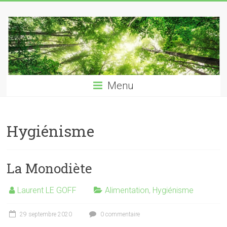
Skip
Laurent
to
content
LE
GOFF
naturopathe
Menu
–
reflexologue
Hygiénisme
La Monodiète
Laurent LE GOFF
Alimentation
,
Hygiénisme
29 septembre 2020
0 commentaire