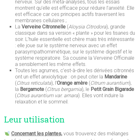
nerveux. Sur des méta-analyses, tous les essais
montrent qu’elle est efficace pour réduire l’anxiété. Elle
est efficace car ces principes actifs traversent les
membranes cellulaires ;
La
Verveine Citronnelle
(
Aloysia Citrodora
), grande
classique dans sa version « plante » pour les tisanes du
soir. L’huile essentielle est chère mais très intéressante
: elle joue sur le système nerveux avec un effet
parasympathomimétique, sur le système digestif et le
système respiratoire. Sa cousine la Verveine Officinale
a sensiblement les même effets.
Toutes les agrumes, c’est-à-dire les dérivées citronnés
ont un effet anxiolytique : on peut citer la
Mandarine
(
Citrus reticulata
), l’
Orange amère
(
Citrum aurantium
),
la
Bergamote
(
Citrus bergamia
), le
Petit Grain Bigarade
(
Citrus aurantium var. amara
). Elles vont induire la
relaxation et le sommeil.
Leur utilisation
Concernant les plantes,
vous trouverez des mélanges