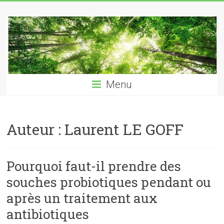
Skip
Laurent
to
content
LE
GOFF
naturopathe
Menu
–
reflexologue
Auteur :
Laurent LE GOFF
Pourquoi faut-il prendre des
souches probiotiques pendant ou
après un traitement aux
antibiotiques