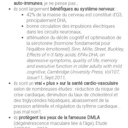
auto-immunes
, je ne pense pas ;
ils sont largement
bénéfiques au système nerveux
:
42% de la masse du cerveau est constitué d’Ω3,
principalement DHA,
bonne circulation des impulsions électriques
dans les circuits neuronaux,
atténuation du déclin cognitif et optimisation de
la sérotonine (hormone fondamental pour
l’équilibre émotionnel)
Sinn, Milte, Street, Buckley,
Effects of n-3 fatty acids, EPAv.DHA, on
depressive symptoms, quality of life, memory
and executive function in older adults with mild
cognitive, Cambridge University Press, Vol107,
Issue11, Sept.2011
,
ils sont un
vrai « plus » sur la santé cardio-vasculaire
selon de nombreuses études : réduction du risque de
crise cardiaque, diminution du taux de cholestérol et
des triglycérides hépatiques, abaissement de la
pression artérielle et régulation du rythme cardiaque…
pas mal non?,
ils
protègent les yeux de la fameuse DMLA
(dégénérescence maculaire liée à l’âge), Etude