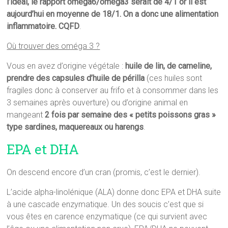
l’idéal, le rapport oméga6/oméga3 serait de 4/1 or il est
aujourd’hui en moyenne de 18/1. On a donc une alimentation
inflammatoire. CQFD
.
Où trouver des oméga 3 ?
Vous en avez d’origine végétale :
huile de lin, de cameline,
prendre des capsules d’huile de périlla
(ces huiles sont
fragiles donc à conserver au frifo et à consommer dans les
3 semaines après ouverture) ou d’origine animal en
mangeant
2 fois par semaine des « petits poissons gras »
type sardines, maquereaux ou harengs
.
EPA et DHA
On descend encore d’un cran (promis, c’est le dernier).
L’acide alpha-linolénique (ALA) donne donc EPA et DHA suite
à une cascade enzymatique. Un des soucis c’est que si
vous êtes en carence enzymatique (ce qui survient avec