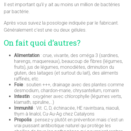
Il est important qu’il y ait au moins un million de bactéries
par bactérie.
Après vous suivez la posologie indiquée par le fabricant.
Généralement c’est une ou deux gélules.
On fait quoi d’autres?
Alimentation
: crue, vivante, des oméga 3 (sardines,
harengs, maquereaux), beaucoup de fibres (légumes,
fruits), jus de légumes, monodiètes, diminution du
gluten, des laitages (et surtout du lait), des aliments
raffinés, etc.
Foie
: soutien +++, drainage avec des plantes comme
desmodium, chardon-marie, chrysantellum, romarin
Intestin
: oxygéner avec chlorophylle (légumes verts,
klamath, spiruline,…)
Immunité
: Vit. C, D, échinacée, HE ravintsara, niaouli,
thym à linalol, Cu-Au-Ag chez Catalyons
Propolis
: pensez-y plutôt en prévention mais c’est un
vrai puissant antibiotique naturel qui protège les