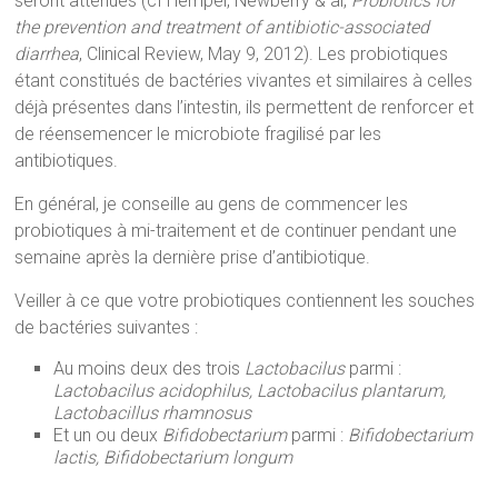
seront atténués (cf Hempel, Newberry & al,
Probiotics for
the prevention and treatment of antibiotic-associated
diarrhea
, Clinical Review, May 9, 2012). Les probiotiques
étant constitués de bactéries vivantes et similaires à celles
déjà présentes dans l’intestin, ils permettent de renforcer et
de réensemencer le microbiote fragilisé par les
antibiotiques.
En général, je conseille au gens de commencer les
probiotiques à mi-traitement et de continuer pendant une
semaine après la dernière prise d’antibiotique.
Veiller à ce que votre probiotiques contiennent les souches
de bactéries suivantes :
Au moins deux des trois
Lactobacilus
parmi :
Lactobacilus acidophilus, Lactobacilus plantarum,
Lactobacillus rhamnosus
Et un ou deux
Bifidobectarium
parmi :
Bifidobectarium
lactis, Bifidobectarium longum