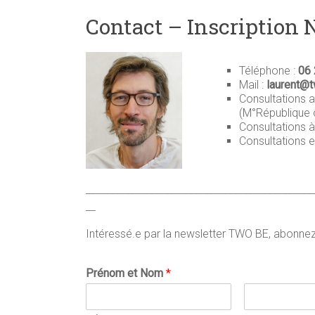
Contact – Inscription 
Téléphone :
06 
Mail :
laurent@t
Consultations 
(M°République o
Consultations 
Consultations 
______________________________________________
__
Intéressé.e par la newsletter TWO BE, abonnez
Prénom et Nom
*