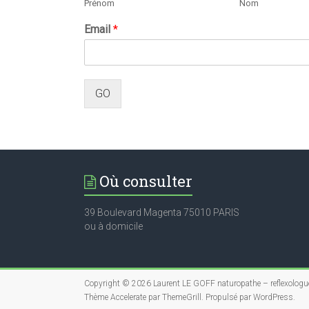
Prénom
Nom
Email
*
GO
Où consulter
39 Boulevard Magenta 75010 PARIS
ou à domicile
Copyright © 2026
Laurent LE GOFF naturopathe – reflexologu
Thème
Accelerate
par ThemeGrill. Propulsé par
WordPress
.