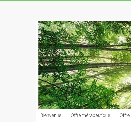
Skip
to
Laurent
content
LE
GOFF
naturopathe
–
reflexologue
Bienvenue
Offre thérapeutique
Offre