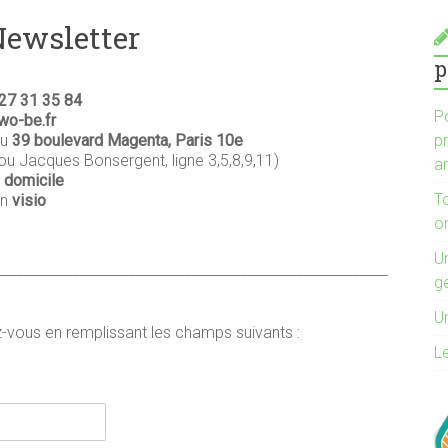
Newsletter
p
27 31 35 84
P
wo-be.fr
p
au
39 boulevard Magenta, Paris 10e
u Jacques Bonsergent, ligne 3,5,8,9,11)
an
à
domicile
T
en
visio
o
Un
________________________________________________________
g
Un
-vous en remplissant les champs suivants :
L