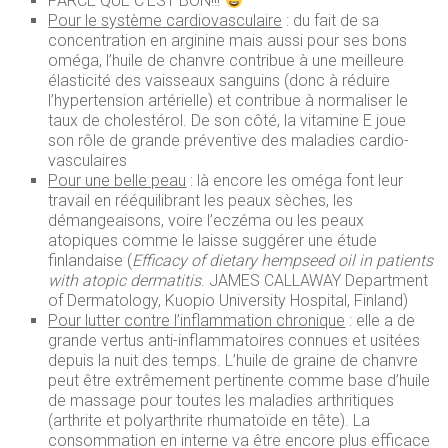
PARCE QUE C’EST BON!!!
Pour le système cardiovasculaire
: du fait de sa
concentration en arginine mais aussi pour ses bons
oméga, l’huile de chanvre contribue à une meilleure
élasticité des vaisseaux sanguins (donc à réduire
l’hypertension artérielle) et contribue à normaliser le
taux de cholestérol. De son côté, la vitamine E joue
son rôle de grande préventive des maladies cardio-
vasculaires
Pour une belle peau
: là encore les oméga font leur
travail en rééquilibrant les peaux sèches, les
démangeaisons, voire l’eczéma ou les peaux
atopiques comme le laisse suggérer une étude
finlandaise (
Efficacy of dietary hempseed oil in patients
with atopic dermatitis
. JAMES CALLAWAY Department
of Dermatology, Kuopio University Hospital, Finland)
Pour lutter contre l’inflammation chronique
: elle a de
grande vertus anti-inflammatoires connues et usitées
depuis la nuit des temps. L’huile de graine de chanvre
peut être extrêmement pertinente comme base d’huile
de massage pour toutes les maladies arthritiques
(arthrite et polyarthrite rhumatoïde en tête). La
consommation en interne va être encore plus efficace