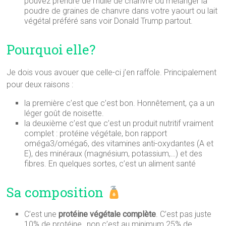
pouvez prendre de l’huile de chanvre ou mélanger la
poudre de graines de chanvre dans votre yaourt ou lait
végétal préféré sans voir Donald Trump partout.
Pourquoi elle?
Je dois vous avouer que celle-ci j’en raffole. Principalement
pour deux raisons :
la première c’est que c’est bon. Honnêtement, ça a un
léger goût de noisette.
la deuxième c’est que c’est un produit nutritif vraiment
complet : protéine végétale, bon rapport
oméga3/oméga6, des vitamines anti-oxydantes (A et
E), des minéraux (magnésium, potassium,…) et des
fibres. En quelques sortes, c’est un aliment santé
Sa composition
C’est une
protéine végétale complète
. C’est pas juste
10% de protéine…non c’est au minimum 25% de