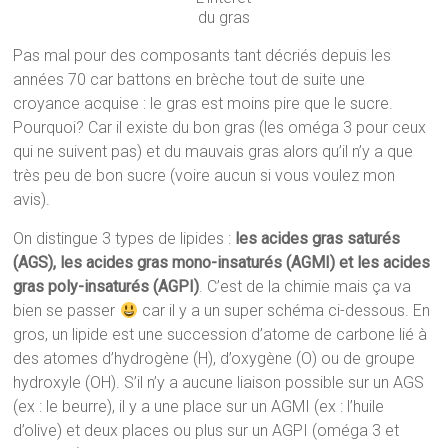
du gras
Pas mal pour des composants tant décriés depuis les
années 70 car battons en brèche tout de suite une
croyance acquise : le gras est moins pire que le sucre.
Pourquoi? Car il existe du bon gras (les oméga 3 pour ceux
qui ne suivent pas) et du mauvais gras alors qu’il n’y a que
très peu de bon sucre (voire aucun si vous voulez mon
avis).
On distingue 3 types de lipides :
les acides gras saturés
(AGS), les acides gras mono-insaturés (AGMI) et les acides
gras poly-insaturés (AGPI)
. C’est de la chimie mais ça va
bien se passer
car il y a un super schéma ci-dessous. En
gros, un lipide est une succession d’atome de carbone lié à
des atomes d’hydrogène (H), d’oxygène (O) ou de groupe
hydroxyle (OH). S’il n’y a aucune liaison possible sur un AGS
(ex : le beurre), il y a une place sur un AGMI (ex : l’huile
d’olive) et deux places ou plus sur un AGPI (oméga 3 et