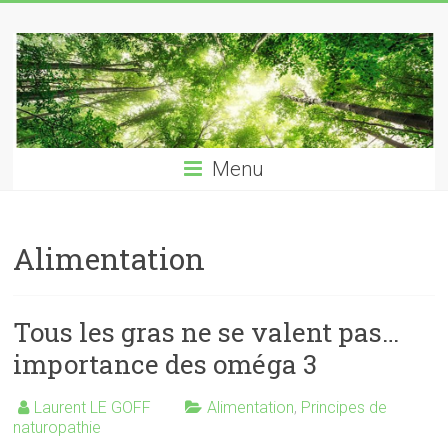
Skip
Laurent
to
content
LE
GOFF
naturopathe
Menu
–
reflexologue
Alimentation
Tous les gras ne se valent pas…
importance des oméga 3
Laurent LE GOFF
Alimentation
,
Principes de
naturopathie