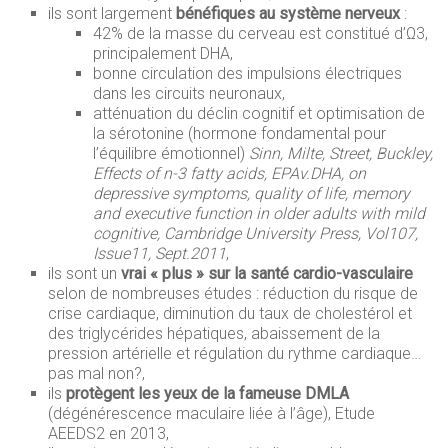
ils sont largement
bénéfiques au système nerveux
:
42% de la masse du cerveau est constitué d’Ω3,
principalement DHA,
bonne circulation des impulsions électriques
dans les circuits neuronaux,
atténuation du déclin cognitif et optimisation de
la sérotonine (hormone fondamental pour
l’équilibre émotionnel)
Sinn, Milte, Street, Buckley,
Effects of n-3 fatty acids, EPAv.DHA, on
depressive symptoms, quality of life, memory
and executive function in older adults with mild
cognitive, Cambridge University Press, Vol107,
Issue11, Sept.2011
,
ils sont un
vrai « plus » sur la santé cardio-vasculaire
selon de nombreuses études : réduction du risque de
crise cardiaque, diminution du taux de cholestérol et
des triglycérides hépatiques, abaissement de la
pression artérielle et régulation du rythme cardiaque…
pas mal non?,
ils
protègent les yeux de la fameuse DMLA
(dégénérescence maculaire liée à l’âge), Etude
AEEDS2 en 2013,