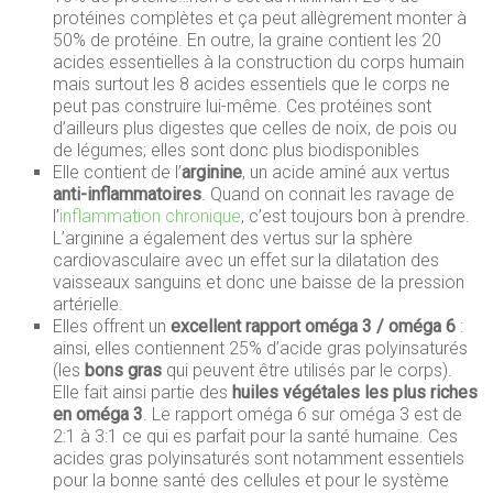
protéines complètes et ça peut allègrement monter à
50% de protéine. En outre, la graine contient les 20
acides essentielles à la construction du corps humain
mais surtout les 8 acides essentiels que le corps ne
peut pas construire lui-même. Ces protéines sont
d’ailleurs plus digestes que celles de noix, de pois ou
de légumes; elles sont donc plus biodisponibles
Elle contient de l’
arginine
, un acide aminé aux vertus
anti-inflammatoires
. Quand on connait les ravage de
l’
inflammation chronique
, c’est toujours bon à prendre.
L’arginine a également des vertus sur la sphère
cardiovasculaire avec un effet sur la dilatation des
vaisseaux sanguins et donc une baisse de la pression
artérielle.
Elles offrent un
excellent rapport oméga 3 / oméga 6
:
ainsi, elles contiennent 25% d’acide gras polyinsaturés
(les
bons gras
qui peuvent être utilisés par le corps).
Elle fait ainsi partie des
huiles végétales les plus riches
en oméga 3
. Le rapport oméga 6 sur oméga 3 est de
2:1 à 3:1 ce qui es parfait pour la santé humaine. Ces
acides gras polyinsaturés sont notamment essentiels
pour la bonne santé des cellules et pour le système