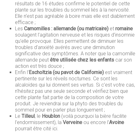
résultats de 16 études confirme le potentiel de cette
plante sur les troubles du sommeil liés à la nervosité.
Elle n’est pas agréable à boire mais elle est diablement
efficace ;
Les
Camomilles : allemande (ou matricaire)
et
romaine
soulagent l’agitation nerveuse et les risques d’insomnie
qu’elle provoque. Elles permettent de diminuer les
troubles d’anxiété avérés avec une diminution
significative des symptômes. A noter que la camomille
allemande peut
être utilisée chez les enfants
car son
action est très douce ;
Enfin l’
Escholtzia (ou pavot de Californie)
est vraiment
pertinente sur les réveils nocturnes. Ce sont les
alcaloïdes qui lui donnent ses vertus. Si c’est votre cas,
n’hésitez pas une seule seconde et vérifiez bien que
cette plante fait partie de la composition de votre
produit. Je reviendrai sur la phyto des troubles du
sommeil pour en parler plus longuement ;
Le
Tilleul
, le
Houblon
(voilà pourquoi la bière facilite
l’endormissement), la
Verveine
ou encore l’
Avoine
pourrait être cité ici.