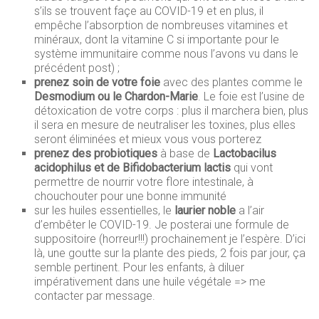
s’ils se trouvent façe au COVID-19 et en plus, il
empêche l’absorption de nombreuses vitamines et
minéraux, dont la vitamine C si importante pour le
système immunitaire comme nous l’avons vu dans le
précédent post) ;
prenez soin de votre foie
avec des plantes comme le
Desmodium ou le Chardon-Marie
. Le foie est l’usine de
détoxication de votre corps : plus il marchera bien, plus
il sera en mesure de neutraliser les toxines, plus elles
seront éliminées et mieux vous vous porterez
prenez des probiotiques
à base de
Lactobacilus
acidophilus et de Bifidobacterium lactis
qui vont
permettre de nourrir votre flore intestinale, à
chouchouter pour une bonne immunité
sur les huiles essentielles, le
laurier noble
a l’air
d’embêter le COVID-19. Je posterai une formule de
suppositoire (horreur!!!) prochainement je l’espère. D’ici
là, une goutte sur la plante des pieds, 2 fois par jour, ça
semble pertinent. Pour les enfants, à diluer
impérativement dans une huile végétale => me
contacter par message.