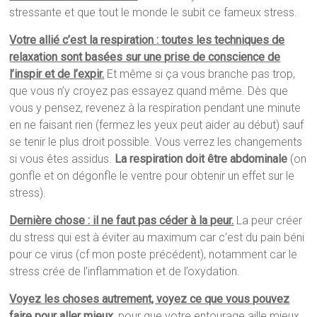
stressante et que tout le monde le subit ce fameux stress.
Votre allié c’est la respiration : toutes les techniques de
relaxation sont basées sur une prise de conscience de
l’inspir et de l’expir.
Et même si ça vous branche pas trop,
que vous n’y croyez pas essayez quand même. Dès que
vous y pensez, revenez à la respiration pendant une minute
en ne faisant rien (fermez les yeux peut aider au début) sauf
se tenir le plus droit possible. Vous verrez les changements
si vous êtes assidus.
La respiration doit être abdominale
(on
gonfle et on dégonfle le ventre pour obtenir un effet sur le
stress).
Dernière chose : il ne faut pas céder à la peur.
La peur créer
du stress qui est à éviter au maximum car c’est du pain béni
pour ce virus (cf mon poste précédent), notamment car le
stress crée de l’inflammation et de l’oxydation.
Voyez les choses autrement, voyez ce que vous pouvez
faire pour aller mieux
, pour que votre entourage aille mieux,