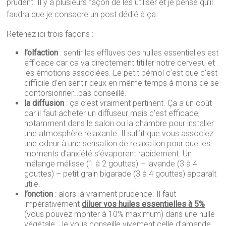
prudent. Il y a plusieurs façon de les utiliser et je pense qu’il
faudra que je consacre un post dédié à ça.
Retenez ici trois façons :
l’olfaction
: sentir les effluves des huiles essentielles est
efficace car ca va directement titiller notre cerveau et
les émotions associées. Le petit bémol c’est que c’est
difficile d’en sentir deux en même temps à moins de se
contorsionner…pas conseillé.
la diffusion
: ça c’est vraiment pertinent. Ça a un coût
car il faut acheter un diffuseur mais c’est efficace,
notamment dans le salon ou la chambre pour installer
une atmosphère relaxante. Il suffit que vous associez
une odeur à une sensation de relaxation pour que les
moments d’anxiété s’évaporent rapidement. Un
mélange mélisse (1 à 2 gouttes) – lavande (3 à 4
gouttes) – petit grain bigarade (3 à 4 gouttes) apparaît
utile.
l’onction
: alors là vraiment prudence. Il faut
impérativement
diluer vos huiles essentielles à 5%
(vous pouvez monter à 10% maximum) dans une huile
végétale. Je vous conseille vivement celle d’amande