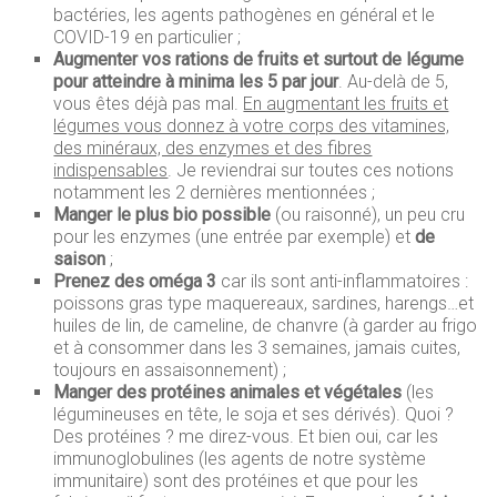
bactéries, les agents pathogènes en général et le
COVID-19 en particulier ;
Augmenter vos rations de fruits et surtout de légume
pour atteindre à minima les 5 par jour
. Au-delà de 5,
vous êtes déjà pas mal.
En augmentant les fruits et
légumes vous donnez à votre corps des vitamines,
des minéraux, des enzymes et des fibres
indispensables
. Je reviendrai sur toutes ces notions
notamment les 2 dernières mentionnées ;
Manger le plus bio possible
(ou raisonné), un peu cru
pour les enzymes (une entrée par exemple) et
de
saison
;
Prenez des oméga 3
car ils sont anti-inflammatoires :
poissons gras type maquereaux, sardines, harengs…et
huiles de lin, de cameline, de chanvre (à garder au frigo
et à consommer dans les 3 semaines, jamais cuites,
toujours en assaisonnement) ;
Manger des protéines animales et végétales
(les
légumineuses en tête, le soja et ses dérivés). Quoi ?
Des protéines ? me direz-vous. Et bien oui, car les
immunoglobulines (les agents de notre système
immunitaire) sont des protéines et que pour les