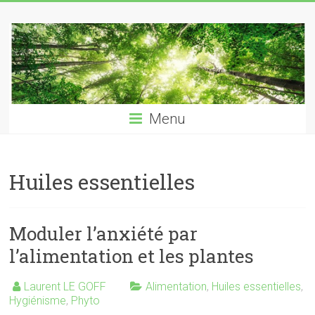
Skip
Laurent
to
content
LE
GOFF
naturopathe
Menu
–
reflexologue
Huiles essentielles
Moduler l’anxiété par
l’alimentation et les plantes
Laurent LE GOFF
Alimentation
,
Huiles essentielles
,
Hygiénisme
,
Phyto