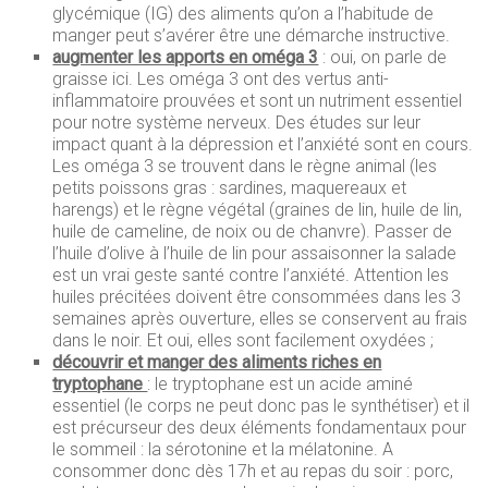
glycémique (IG) des aliments qu’on a l’habitude de
manger peut s’avérer être une démarche instructive.
augmenter les apports en oméga 3
: oui, on parle de
graisse ici. Les oméga 3 ont des vertus anti-
inflammatoire prouvées et sont un nutriment essentiel
pour notre système nerveux. Des études sur leur
impact quant à la dépression et l’anxiété sont en cours.
Les oméga 3 se trouvent dans le règne animal (les
petits poissons gras : sardines, maquereaux et
harengs) et le règne végétal (graines de lin, huile de lin,
huile de cameline, de noix ou de chanvre). Passer de
l’huile d’olive à l’huile de lin pour assaisonner la salade
est un vrai geste santé contre l’anxiété. Attention les
huiles précitées doivent être consommées dans les 3
semaines après ouverture, elles se conservent au frais
dans le noir. Et oui, elles sont facilement oxydées ;
découvrir et manger des aliments riches en
tryptophane
: le tryptophane est un acide aminé
essentiel (le corps ne peut donc pas le synthétiser) et il
est précurseur des deux éléments fondamentaux pour
le sommeil : la sérotonine et la mélatonine. A
consommer donc dès 17h et au repas du soir : porc,