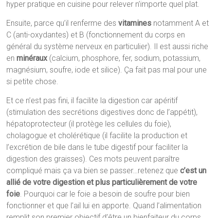
hyper pratique en cuisine pour relever n’importe quel plat.
Ensuite, parce qu’il renferme des
vitamines
notamment A et
C (anti-oxydantes) et B (fonctionnement du corps en
général du système nerveux en particulier). Il est aussi riche
en
minéraux
(calcium, phosphore, fer, sodium, potassium,
magnésium, soufre, iode et silice). Ça fait pas mal pour une
si petite chose.
Et ce n’est pas fini, il facilite la digestion car apéritif
(stimulation des secrétions digestives donc de l’appétit),
hépatoprotecteur (il protège les cellules du foie),
cholagogue et cholérétique (il facilite la production et
l’excrétion de bile dans le tube digestif pour faciliter la
digestion des graisses). Ces mots peuvent paraître
compliqué mais ça va bien se passer…retenez que
c’est un
allié de votre digestion et plus particulièrement de votre
foie
. Pourquoi car le foie a besoin de soufre pour bien
fonctionner et que l’ail lui en apporte. Quand l’alimentation
remplit son premier objectif d’être un bienfaiteur du corps…