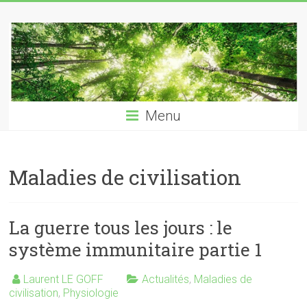
Skip
Laurent
to
content
LE
GOFF
naturopathe
Menu
–
reflexologue
Maladies de civilisation
La guerre tous les jours : le
système immunitaire partie 1
Laurent LE GOFF
Actualités
,
Maladies de
civilisation
,
Physiologie