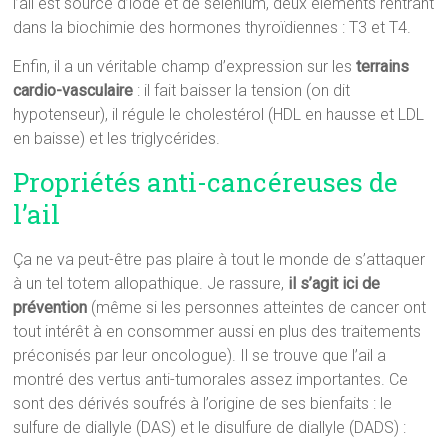
l’ail est source d’iode et de sélénium, deux éléments rentrant
dans la biochimie des hormones thyroïdiennes : T3 et T4.
Enfin, il a un véritable champ d’expression sur les
terrains
cardio-vasculaire
: il fait baisser la tension (on dit
hypotenseur), il régule le cholestérol (HDL en hausse et LDL
en baisse) et les triglycérides.
Propriétés anti-cancéreuses de
l’ail
Ça ne va peut-être pas plaire à tout le monde de s’attaquer
à un tel totem allopathique. Je rassure,
il s’agit ici de
prévention
(même si les personnes atteintes de cancer ont
tout intérêt à en consommer aussi en plus des traitements
préconisés par leur oncologue). Il se trouve que l’ail a
montré des vertus anti-tumorales assez importantes. Ce
sont des dérivés soufrés à l’origine de ses bienfaits : le
sulfure de diallyle (DAS) et le disulfure de diallyle (DADS) :