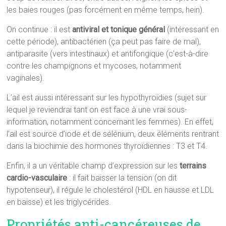
les baies rouges (pas forcément en même temps, hein).
On continue : il est
antiviral et tonique général
(intéressant en
cette période), antibactérien (ça peut pas faire de mal),
antiparasite (vers intestinaux) et antifongique (c’est-à-dire
contre les champignons et mycoses, notamment
vaginales).
L’ail est aussi intéressant sur les hypothyroïdies (sujet sur
lequel je reviendrai tant on est face à une vrai sous-
information, notamment concernant les femmes). En effet,
l’ail est source d’iode et de sélénium, deux éléments rentrant
dans la biochimie des hormones thyroïdiennes : T3 et T4.
Enfin, il a un véritable champ d’expression sur les
terrains
cardio-vasculaire
: il fait baisser la tension (on dit
hypotenseur), il régule le cholestérol (HDL en hausse et LDL
en baisse) et les triglycérides.
Propriétés anti-cancéreuses de