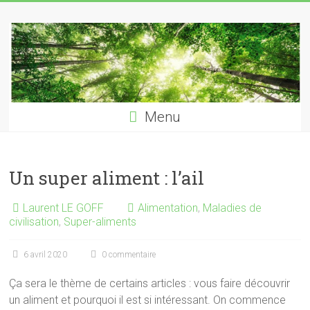
Skip
Laurent
to
content
LE
GOFF
naturopathe
Menu
–
reflexologue
Un super aliment : l’ail
Laurent LE GOFF
Alimentation
,
Maladies de
civilisation
,
Super-aliments
6 avril 2020
0 commentaire
Ça sera le thème de certains articles : vous faire découvrir
un aliment et pourquoi il est si intéressant. On commence